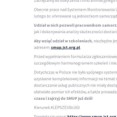
Zachęcamy do obejrzenia filmu animacyjnego
Obecnie prace nad Systemem Monitorowania Us
lutego br. oferowane są jednostkom samorząd
Udział w nich pozwoli pracownikom samorz
jak i dokonywania analizy skuteczności dostarcz
Aby wziąć udział w szkoleniach
, niezbędne j
adresem:
smup.jst.org.pl
Przed wypełnieniem formularza zgłoszenioweg
szczegółowym harmonogramem szkoleń i niezb
Dotychczas w Polsce nie było spójnego syste
uzyskanie kompleksowej informacji na temat il
dostarczanie usług publicznych nie miały dos
ułatwiało pomiar ich efektów, a także prowad
czasu i zajrzyj do SMUP już dziś!
Kierunek #LEPSZEUSŁUGI
Dowiedz się więcej
https://www.smup.jst.org.