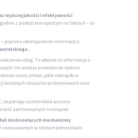
 wyższej jakości i efektywności
odnie z podejściem opartym na faktach – to
 – poprzez udostępnienie informacji o
ywatelskiego.
adczenia usług. To właśnie ta informacja o
owych. Ich analiza prowadzi do wyboru
konać oceny zmian, jakie nastąpiły w
kacji kolejnych obszarów problemowych oraz
T
, wspierając uczestników procesu
czność zastosowanych rozwiązań.
iałań doskonalących mechanizmy
ań realizowanych w różnych jednostkach.