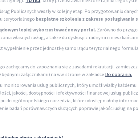
 dostępnego
TUTAJ
, który przedstawia niektóre tajniki tego syst
ług Publicznych weszły w kolejny etap. Po przygotowaniu danych
u terytorialnego
bezpłatne szkolenia z zakresu posługiwania 
ądowym lepiej wykorzystywać nowy portal.
Zarówno do przygot
ania własnych usług, a także do dyskusji z radnymi i mieszkańcami 
est wypełnienie przez jednostkę samorządu terytorialnego formul
o zachęcamy do zapoznania się z zasadami rekrutacji, zamiesz
ędnymi załącznikami) na ww. stronie w zakładce
Do pobrania.
mu monitorowania usług publicznych, który umożliwiałby każdem
ości, jakości, dostępności i efektywności finansowej usług publi
tępu do ogólnopolskiego narzędzia, które udostępniałoby informac
zenie badań porównawczych służących poprawie jakości usług na po
pl/index.php/o-szkoleniach/