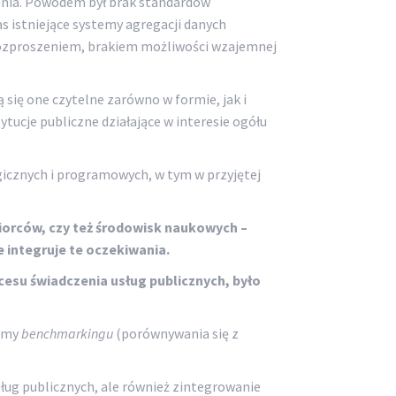
ania. Powodem był brak standardów
s istniejące systemy agregacji danych
rozproszeniem, brakiem możliwości wzajemnej
się one czytelne zarówno w formie, jak i
ucje publiczne działające w interesie ogółu
icznych i programowych, w tym w przyjętej
orców, czy też środowisk naukowych –
 integruje te oczekiwania.
cesu świadczenia usług publicznych, było
izmy
benchmarkingu
(porównywania się z
ug publicznych, ale również zintegrowanie