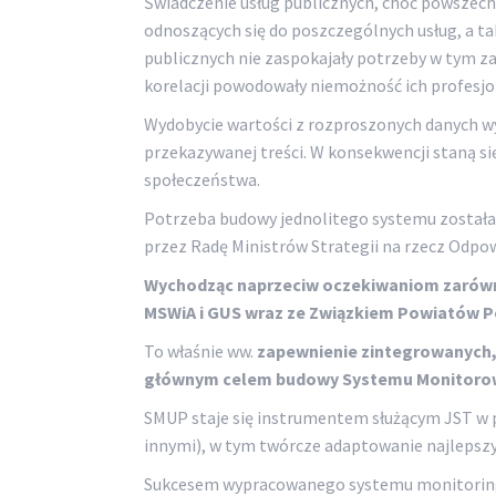
Świadczenie usług publicznych, choć powszech
odnoszących się do poszczególnych usług, a ta
publicznych nie zaspokajały potrzeby w tym 
korelacji powodowały niemożność ich profesj
Wydobycie wartości z rozproszonych danych wym
przekazywanej treści. W konsekwencji staną s
społeczeństwa.
Potrzeba budowy jednolitego systemu została
przez Radę Ministrów Strategii na rzecz Odpow
Wychodząc naprzeciw oczekiwaniom zarówno
MSWiA i GUS wraz ze Związkiem Powiatów Pol
To właśnie ww.
zapewnienie zintegrowanych, 
głównym celem budowy Systemu Monitorow
SMUP staje się instrumentem służącym JST w 
innymi), w tym twórcze adaptowanie najlepszy
Sukcesem wypracowanego systemu monitoringu u