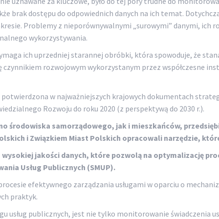
nie uznawane za kluczowe, było do tej pory trudne do monitorow
kże brak dostępu do odpowiednich danych na ich temat. Dotychcza
zakresie. Problemy z nieporównywalnymi „surowymi” danymi, ich 
onalnego wykorzystywania.
aga ich uprzedniej starannej obróbki, która spowoduje, że staną 
ię czynnikiem rozwojowym wykorzystanym przez współczesne instyt
 potwierdzona w najważniejszych krajowych dokumentach strateg
iedzialnego Rozwoju do roku 2020 (z perspektywą do 2030 r.).
 środowiska samorządowego, jak i mieszkańców, przedsiębi
skich i Związkiem Miast Polskich opracowali narzędzie, które
wysokiej jakości danych, które pozwolą na optymalizację pro
ania Usług Publicznych (SMUP).
procesie efektywnego zarządzania usługami w oparciu o mechan
ch praktyk.
sług publicznych, jest nie tylko monitorowanie świadczenia usł