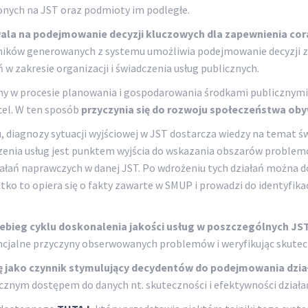
ych na JST oraz podmioty im podległe.
la na podejmowanie decyzji kluczowych dla zapewnienia coraz
ników generowanych z systemu umożliwia podejmowanie decyzji zg
 w zakresie organizacji i świadczenia usług publicznych.
ny w procesie planowania i gospodarowania środkami publicznymi
 cel. W ten sposób
przyczynia się do rozwoju społeczeństwa ob
diagnozy sytuacji wyjściowej w JST dostarcza wiedzy na temat świ
zenia usług jest punktem wyjścia do wskazania obszarów problem
łań naprawczych w danej JST. Po wdrożeniu tych działań można do
tko to opiera się o fakty zawarte w SMUP i prowadzi do identyfi
ebieg cyklu doskonalenia jakości usług w poszczególnych JS
ncjalne przyczyny obserwowanych problemów i weryfikując skute
ę jako czynnik stymulujący decydentów do podejmowania dz
licznym dostępem do danych nt. skuteczności i efektywności dział