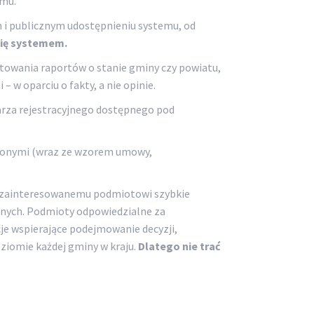
emu.
 i publicznym udostępnieniu systemu, od
się systemem.
owania raportów o stanie gminy czy powiatu,
– w oparciu o fakty, a nie opinie.
arza rejestracyjnego dostępnego pod
czonymi (wraz ze wzorem umowy,
u zainteresowanemu podmiotowi szybkie
cznych. Podmioty odpowiedzialne za
je wspierające podejmowanie decyzji,
ziomie każdej gminy w kraju.
Dlatego nie trać