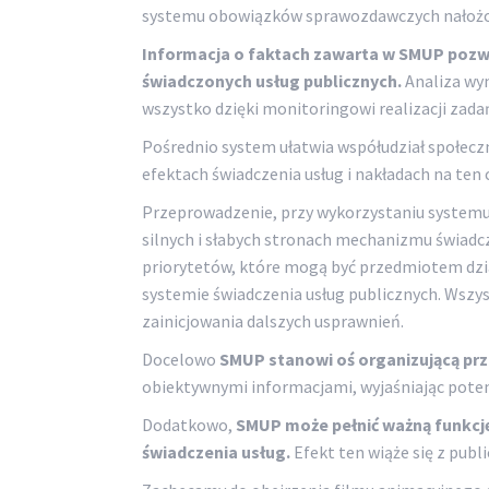
systemu obowiązków sprawozdawczych nałożon
Informacja o faktach zawarta w SMUP pozwa
świadczonych usług publicznych.
Analiza wy
wszystko dzięki monitoringowi realizacji zadań
Pośrednio system ułatwia współudział społecz
efektach świadczenia usług i nakładach na ten
Przeprowadzenie, przy wykorzystaniu systemu, 
silnych i słabych stronach mechanizmu świadc
priorytetów, które mogą być przedmiotem dzia
systemie świadczenia usług publicznych. Wszys
zainicjowania dalszych usprawnień.
Docelowo
SMUP stanowi oś organizującą prz
obiektywnymi informacjami, wyjaśniając pote
Dodatkowo,
SMUP może pełnić ważną funkcj
świadczenia usług.
Efekt ten wiąże się z pub